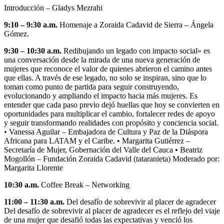
Introducción – Gladys Mezrahi
9:10 – 9:30 a.m.
Homenaje a Zoraida Cadavid de Sierra – Ángela
Gómez.
9:30 – 10:30 a.m.
Redibujando un legado con impacto social» es
una conversación desde la mirada de una nueva generación de
mujeres que reconoce el valor de quienes abrieron el camino antes
que ellas. A través de ese legado, no solo se inspiran, sino que lo
toman como punto de partida para seguir construyendo,
evolucionando y ampliando el impacto hacia más mujeres. Es
entender que cada paso previo dejó huellas que hoy se convierten en
oportunidades para multiplicar el cambio, fortalecer redes de apoyo
y seguir transformando realidades con propósito y conciencia social.
• Vanessa Aguilar – Embajadora de Cultura y Paz de la Diáspora
Africana para LATAM y el Caribe. • Margarita Gutiérrez –
Secretaría de Mujer, Gobernación del Valle del Cauca • Beatriz
Mogollón – Fundación Zoraida Cadavid (tataranieta) Moderado por:
Margarita Llorente
10:30 a.m.
Coffee Break – Networking
11:00 –
11:30 a.m.
Del desafío de sobrevivir al placer de agradecer
Del desafío de sobrevivir al placer de agradecer es el reflejo del viaje
de una mujer que desafió todas las expectativas y venció los