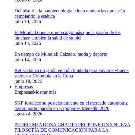
Del bisturí a la nanotecnología: cinco tendencias que están
cambiando la estética
julio 30, 2026
El Mundial pone a prueba algo más que la pasión de los
hinchas: también la salud de su piel
julio 14, 2026
En tiempo de Mundial: Calzado, moda y deporte
julio 14, 2026
Refisal lanza un jabón edición limitada para enviarle «buena
suerte» a Colombia en la Copa
junio 18, 2026
Empresas
Empresas
Mostrar más
SKF fortalece su posicionamiento en el mercado automotriz
tras su participación en Expopartes Medellín 2026
agosto 4, 2026
PEDRO MENDOZA CHADID PROPONE UNA NUEVA
FILOSOFÍA DE COMUNICACIÓN PARA LA