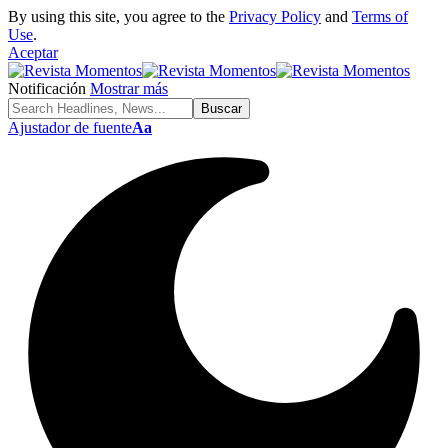
By using this site, you agree to the
Privacy Policy
and
Terms of
Use
.
Aceptar
Notificación
Mostrar más
Ajustador de fuente
Aa