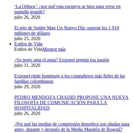
‘La Odisea’: ¿por qué esta epopeya se hizo para verse en
pantalla grande?
julio 26, 2026
El reto de Spider Man Un Nuevo Día: superar los 1,910
millones de dólares
julio 25, 2026
Estilos de Vida
Estilos de Vida
Mostrar más
¿Su perro ama el agua? Expopet premia esa pasión
julio 31, 2026
Expopet rinde homenaje a los compañeros más fieles de las
familias colombianas
julio 29, 2026
PEDRO MENDOZA CHADID PROPONE UNA NUEVA
FILOSOFÍA DE COMUNICACIÓN PARA LA
HOSPITALIDAD
julio 26, 2026
¿Por qué las medias de compresión deportiva son aliadas para
antes, durante y después de la Media Maratón de Bogotá?