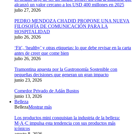
alcanzó un valor cercano a los USD 400 millones en 2025
julio 27, 2026
PEDRO MENDOZA CHADID PROPONE UNA NUEVA
FILOSOFÍA DE COMUNICACIÓN PARA LA
HOSPITALIDAD
julio 26, 2026
‘Fit’, ‘healthy’ y otras etiquetas: lo que debe revisar en la carta
antes de creer que come bien
julio 26, 2026
Tramontina apuesta por la Gastronomía Sostenible con
pequeñas decisiones que generan un gran impacto
junio 23, 2026
Comedor Privado de Adán Bustos
junio 13, 2026
Belleza
Belleza
Mostrar más
Los productos mini conquistan la industria de la belleza:
M·A·C impulsa esta tendencia con sus productos más
icónicos
agosto 8, 2026