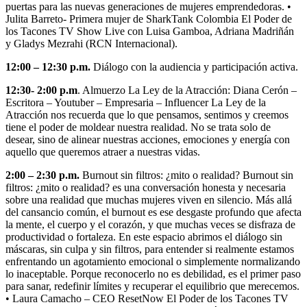
puertas para las nuevas generaciones de mujeres emprendedoras. •
Julita Barreto- Primera mujer de SharkTank Colombia El Poder de
los Tacones TV Show Live con Luisa Gamboa, Adriana Madriñán
y Gladys Mezrahi (RCN Internacional).
12:00 – 12:30 p.m.
Diálogo con la audiencia y participación activa.
12:30- 2:00 p.m
. Almuerzo La Ley de la Atracción: Diana Cerón –
Escritora – Youtuber – Empresaria – Influencer La Ley de la
Atracción nos recuerda que lo que pensamos, sentimos y creemos
tiene el poder de moldear nuestra realidad. No se trata solo de
desear, sino de alinear nuestras acciones, emociones y energía con
aquello que queremos atraer a nuestras vidas.
2:00 – 2:30 p.m.
Burnout sin filtros: ¿mito o realidad? Burnout sin
filtros: ¿mito o realidad? es una conversación honesta y necesaria
sobre una realidad que muchas mujeres viven en silencio. Más allá
del cansancio común, el burnout es ese desgaste profundo que afecta
la mente, el cuerpo y el corazón, y que muchas veces se disfraza de
productividad o fortaleza. En este espacio abrimos el diálogo sin
máscaras, sin culpa y sin filtros, para entender si realmente estamos
enfrentando un agotamiento emocional o simplemente normalizando
lo inaceptable. Porque reconocerlo no es debilidad, es el primer paso
para sanar, redefinir límites y recuperar el equilibrio que merecemos.
• Laura Camacho – CEO ResetNow El Poder de los Tacones TV