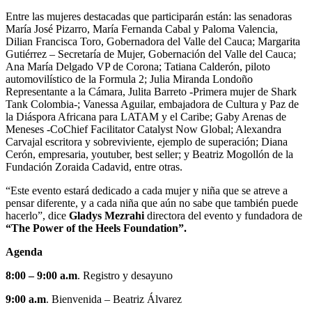
Entre las mujeres destacadas que participarán están: las senadoras
María José Pizarro, María Fernanda Cabal y Paloma Valencia,
Dilian Francisca Toro, Gobernadora del Valle del Cauca; Margarita
Gutiérrez – Secretaría de Mujer, Gobernación del Valle del Cauca;
Ana María Delgado VP de Corona; Tatiana Calderón, piloto
automovilístico de la Formula 2; Julia Miranda Londoño
Representante a la Cámara, Julita Barreto -Primera mujer de Shark
Tank Colombia-; Vanessa Aguilar, embajadora de Cultura y Paz de
la Diáspora Africana para LATAM y el Caribe; Gaby Arenas de
Meneses -CoChief Facilitator Catalyst Now Global; Alexandra
Carvajal escritora y sobreviviente, ejemplo de superación; Diana
Cerón, empresaria, youtuber, best seller; y Beatriz Mogollón de la
Fundación Zoraida Cadavid, entre otras.
“Este evento estará dedicado a cada mujer y niña que se atreve a
pensar diferente, y a cada niña que aún no sabe que también puede
hacerlo”, dice
Gladys Mezrahi
directora del evento y fundadora de
“The Power of the Heels Foundation”.
Agenda
8:00 – 9:00 a.m
. Registro y desayuno
9:00 a.m
. Bienvenida – Beatriz Álvarez