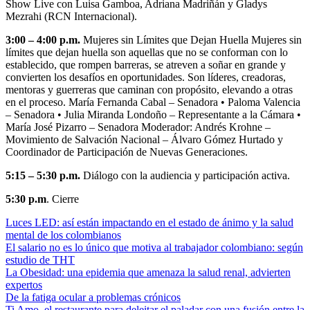
Show Live con Luisa Gamboa, Adriana Madriñán y Gladys
Mezrahi (RCN Internacional).
3:00 – 4:00 p.m.
Mujeres sin Límites que Dejan Huella Mujeres sin
límites que dejan huella son aquellas que no se conforman con lo
establecido, que rompen barreras, se atreven a soñar en grande y
convierten los desafíos en oportunidades. Son líderes, creadoras,
mentoras y guerreras que caminan con propósito, elevando a otras
en el proceso. María Fernanda Cabal – Senadora • Paloma Valencia
– Senadora • Julia Miranda Londoño – Representante a la Cámara •
María José Pizarro – Senadora Moderador: Andrés Krohne –
Movimiento de Salvación Nacional – Álvaro Gómez Hurtado y
Coordinador de Participación de Nuevas Generaciones.
5:15 – 5:30 p.m.
Diálogo con la audiencia y participación activa.
5:30 p.m
. Cierre
Luces LED: así están impactando en el estado de ánimo y la salud
mental de los colombianos
El salario no es lo único que motiva al trabajador colombiano: según
estudio de THT
La Obesidad: una epidemia que amenaza la salud renal, advierten
expertos
De la fatiga ocular a problemas crónicos
Ti Amo, el restaurante para deleitar el paladar con una fusión entre la