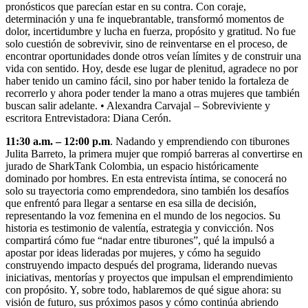
pronósticos que parecían estar en su contra. Con coraje,
determinación y una fe inquebrantable, transformó momentos de
dolor, incertidumbre y lucha en fuerza, propósito y gratitud. No fue
solo cuestión de sobrevivir, sino de reinventarse en el proceso, de
encontrar oportunidades donde otros veían límites y de construir una
vida con sentido. Hoy, desde ese lugar de plenitud, agradece no por
haber tenido un camino fácil, sino por haber tenido la fortaleza de
recorrerlo y ahora poder tender la mano a otras mujeres que también
buscan salir adelante. • Alexandra Carvajal – Sobreviviente y
escritora Entrevistadora: Diana Cerón.
11:30 a.m. – 12:00 p.m
. Nadando y emprendiendo con tiburones
Julita Barreto, la primera mujer que rompió barreras al convertirse en
jurado de SharkTank Colombia, un espacio históricamente
dominado por hombres. En esta entrevista íntima, se conocerá no
solo su trayectoria como emprendedora, sino también los desafíos
que enfrentó para llegar a sentarse en esa silla de decisión,
representando la voz femenina en el mundo de los negocios. Su
historia es testimonio de valentía, estrategia y convicción. Nos
compartirá cómo fue “nadar entre tiburones”, qué la impulsó a
apostar por ideas lideradas por mujeres, y cómo ha seguido
construyendo impacto después del programa, liderando nuevas
iniciativas, mentorías y proyectos que impulsan el emprendimiento
con propósito. Y, sobre todo, hablaremos de qué sigue ahora: su
visión de futuro, sus próximos pasos y cómo continúa abriendo