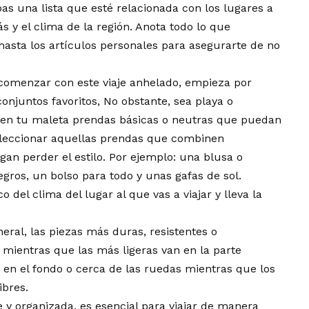
bas una lista que esté relacionada con los lugares a
ás y el clima de la región. Anota todo lo que
 hasta los artículos personales para asegurarte de no
comenzar con este viaje anhelado, empieza por
onjuntos favoritos, No obstante, sea playa o
en tu maleta prendas básicas o neutras que puedan
eleccionar aquellas prendas que combinen
gan perder el estilo. Por ejemplo: una blusa o
egros, un bolso para todo y unas gafas de sol.
o del clima del lugar al que vas a viajar y lleva la
ral, las piezas más duras, resistentes o
 mientras que las más ligeras van en la parte
 en el fondo o cerca de las ruedas mientras que los
ibres.
 y organizada, es esencial para viajar de manera