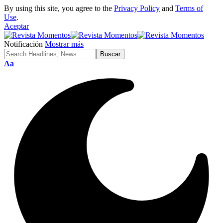
By using this site, you agree to the
Privacy Policy
and
Terms of
Use
.
Aceptar
Notificación
Mostrar más
Ajustador
Aa
de
fuente