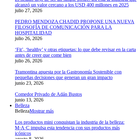
alcanzó un valor cercano a los USD 400 millones en 2025
julio 27, 2026
PEDRO MENDOZA CHADID PROPONE UNA NUEVA
FILOSOFÍA DE COMUNICACIÓN PARA LA
HOSPITALIDAD
julio 26, 2026
‘Fit’, ‘healthy’ y otras etiquetas: lo que debe revisar en la carta
antes de creer que come bien
julio 26, 2026
Tramontina apuesta por la Gastronomía Sostenible con
pequeñas decisiones que generan un gran impacto
junio 23, 2026
Comedor Privado de Adán Bustos
junio 13, 2026
Belleza
Belleza
Mostrar más
Los productos mini conquistan la industria de la belleza:
M·A·C impulsa esta tendencia con sus productos más
icónicos
agosto 8, 2026