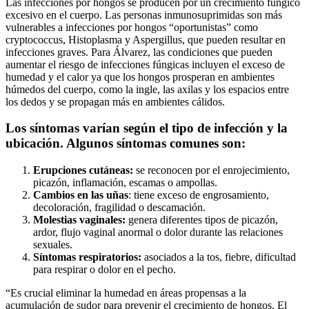
Las infecciones por hongos se producen por un crecimiento fúngico
excesivo en el cuerpo. Las personas inmunosuprimidas son más
vulnerables a infecciones por hongos “oportunistas” como
cryptococcus, Histoplasma y Aspergillus, que pueden resultar en
infecciones graves. Para Álvarez, las condiciones que pueden
aumentar el riesgo de infecciones fúngicas incluyen el exceso de
humedad
y el calor ya que los hongos prosperan en ambientes
húmedos del cuerpo, como la ingle, las axilas y los espacios entre
los dedos y se propagan más en ambientes cálidos.
Los síntomas varían según el tipo de infección y la
ubicación. Algunos síntomas comunes son:
Erupciones cutáneas:
se reconocen por el enrojecimiento,
picazón, inflamación, escamas o ampollas.
Cambios en las uñas
: tiene exceso de engrosamiento,
decoloración, fragilidad o descamación.
Molestias vaginales:
genera diferentes tipos de picazón,
ardor, flujo vaginal anormal o dolor durante las relaciones
sexuales.
Síntomas respiratorios:
asociados a la tos, fiebre, dificultad
para respirar o dolor en el pecho.
“Es crucial eliminar la humedad en áreas propensas a la
acumulación de sudor para prevenir el crecimiento de hongos. El