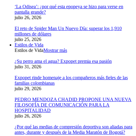
‘La Odisea’: ¿por qué esta epopeya se hizo para verse en
pantalla grande?
julio 26, 2026
El reto de Spider Man Un Nuevo Día: superar los 1,910
millones de dólares
julio 25, 2026
Estilos de Vida
Estilos de Vida
Mostrar más
¿Su perro ama el agua? Expopet premia esa pasión
julio 31, 2026
Expopet rinde homenaje a los compañeros más fieles de las
familias colombianas
julio 29, 2026
PEDRO MENDOZA CHADID PROPONE UNA NUEVA
FILOSOFÍA DE COMUNICACIÓN PARA LA
HOSPITALIDAD
julio 26, 2026
¿Por qué las medias de compresión deportiva son aliadas para
antes, durante y después de la Media Maratón de Bogotá?