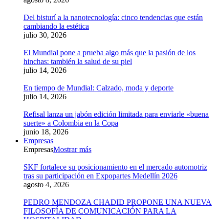
Del bisturí a la nanotecnología: cinco tendencias que están
cambiando la estética
julio 30, 2026
El Mundial pone a prueba algo más que la pasión de los
hinchas: también la salud de su piel
julio 14, 2026
En tiempo de Mundial: Calzado, moda y deporte
julio 14, 2026
Refisal lanza un jabón edición limitada para enviarle «buena
suerte» a Colombia en la Copa
junio 18, 2026
Empresas
Empresas
Mostrar más
SKF fortalece su posicionamiento en el mercado automotriz
tras su participación en Expopartes Medellín 2026
agosto 4, 2026
PEDRO MENDOZA CHADID PROPONE UNA NUEVA
FILOSOFÍA DE COMUNICACIÓN PARA LA