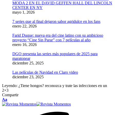
MODA 2 EN EL DAVID GEFFEN HALL DEL LINCOLN
CENTER EN NY
mayo 1, 2026
7 series que al final dejaron sabor agridulce en los fans
enero 22, 2026
Farid Duque: nueva era del cine latino con su ambicioso
proyecto “Cine Sin Parar” con 7 películas al año
enero 16, 2026
DGO presenta las series más populares de 2025 para
maratonear
diciembre 25, 2025
Las películas de Navidad en Claro video
diciembre 23, 2025
Leyendo:
¿Tiene hongos? reconozca y trate las infecciones en un
2×3
Compartir
Ajustador
Aa
de
fuente