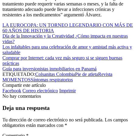
tratamiento puede requerir varias semanas o meses, y la falta de
tratamiento adecuado puede llevar a infecciones crónicas y
resistentes a los medicamentos” argumentó Álvarez.
LA EUROCOPA: UN TORNEO LEGENDARIO CON MÁS DE
60 AÑOS DE HISTORIA
Día de la Innovación y la Creatividad ¿Cómo impacta en nuestras
vidas?
Los infaltables para una celebración de amor y amistad más activa y
saludable
Comprar por Internet: cada vez más seguro si se siguen buenas
prácticas
Guía para inversionistas inmobiliarios en Panamá
ETIQUETADO:
Colsanitas Colombia
Pie de atleta
Revista
MOMENTOS
Síntomas respiratorios
Compartir este artículo
Facebook
Correo electrónico
Imprimir
No hay comentarios
Deja una respuesta
Tu dirección de correo electrónico no será publicada.
Los campos
obligatorios están marcados con
*
Comentario
*