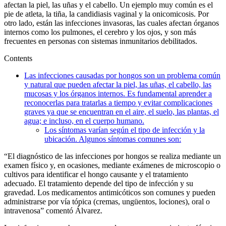
afectan la piel, las uñas y el cabello. Un ejemplo muy común es el
pie de atleta, la tiña, la candidiasis vaginal y la onicomicosis. Por
otro lado, están las infecciones invasoras, las cuales afectan órganos
internos como los pulmones, el cerebro y los ojos, y son más
frecuentes en personas con sistemas inmunitarios debilitados.
Contents
Las infecciones causadas por hongos son un problema común
y natural que pueden afectar la piel, las uñas, el cabello, las
mucosas y los órganos internos. Es fundamental aprender a
reconocerlas para tratarlas a tiempo y evitar complicaciones
graves ya que se encuentran en el aire, el suelo, las plantas, el
agua; e incluso, en el cuerpo humano.
Los síntomas varían según el tipo de infección y la
ubicación. Algunos síntomas comunes son:
“El diagnóstico de las infecciones por hongos se realiza mediante un
examen físico y, en ocasiones, mediante exámenes de microscopio o
cultivos para identificar el hongo causante y el tratamiento
adecuado. El tratamiento depende del tipo de infección y su
gravedad. Los medicamentos antimicóticos son comunes y pueden
administrarse por vía tópica (cremas, ungüentos, lociones), oral o
intravenosa” comentó Álvarez.