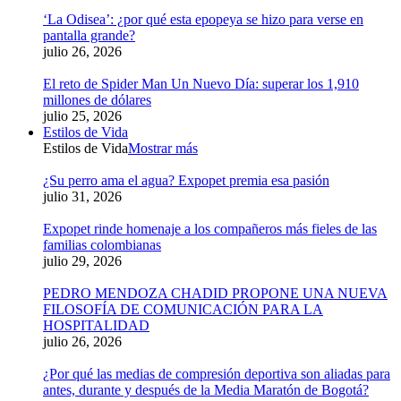
‘La Odisea’: ¿por qué esta epopeya se hizo para verse en
pantalla grande?
julio 26, 2026
El reto de Spider Man Un Nuevo Día: superar los 1,910
millones de dólares
julio 25, 2026
Estilos de Vida
Estilos de Vida
Mostrar más
¿Su perro ama el agua? Expopet premia esa pasión
julio 31, 2026
Expopet rinde homenaje a los compañeros más fieles de las
familias colombianas
julio 29, 2026
PEDRO MENDOZA CHADID PROPONE UNA NUEVA
FILOSOFÍA DE COMUNICACIÓN PARA LA
HOSPITALIDAD
julio 26, 2026
¿Por qué las medias de compresión deportiva son aliadas para
antes, durante y después de la Media Maratón de Bogotá?