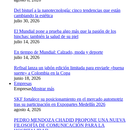
Del bisturí a la nanotecnología: cinco tendencias que están
cambiando la estética
julio 30, 2026
El Mundial pone a prueba algo más que la pasión de los
hinchas: también la salud de su piel
julio 14, 2026
En tiempo de Mundial: Calzado, moda y deporte
julio 14, 2026
Refisal lanza un jabón edición limitada para enviarle «buena
suerte» a Colombia en la Copa
junio 18, 2026
Empresas
Empresas
Mostrar más
SKF fortalece su posicionamiento en el mercado automotriz
tras su participación en Expopartes Medellín 2026
agosto 4, 2026
PEDRO MENDOZA CHADID PROPONE UNA NUEVA
FILOSOFÍA DE COMUNICACIÓN PARA LA