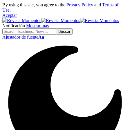
By using this site, you agree to the
Privacy Policy
and
Terms of
Use
.
Aceptar
Notificación
Mostrar más
Ajustador de fuente
Aa