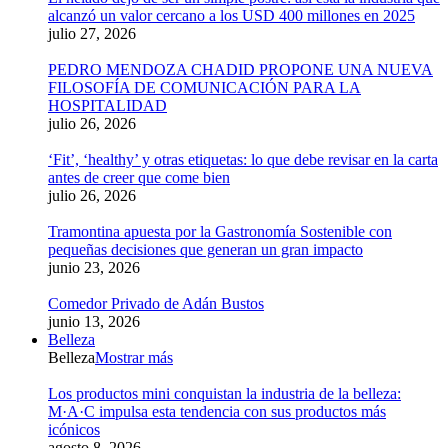
alcanzó un valor cercano a los USD 400 millones en 2025
julio 27, 2026
PEDRO MENDOZA CHADID PROPONE UNA NUEVA
FILOSOFÍA DE COMUNICACIÓN PARA LA
HOSPITALIDAD
julio 26, 2026
‘Fit’, ‘healthy’ y otras etiquetas: lo que debe revisar en la carta
antes de creer que come bien
julio 26, 2026
Tramontina apuesta por la Gastronomía Sostenible con
pequeñas decisiones que generan un gran impacto
junio 23, 2026
Comedor Privado de Adán Bustos
junio 13, 2026
Belleza
Belleza
Mostrar más
Los productos mini conquistan la industria de la belleza:
M·A·C impulsa esta tendencia con sus productos más
icónicos
agosto 8, 2026