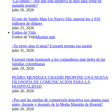
‘La Odisea’: ¿por qué esta epopeya se hizo para verse en
pantalla grande?
julio 26, 2026
El reto de Spider Man Un Nuevo Día: superar los 1,910
millones de dólares
julio 25, 2026
Estilos de Vida
Estilos de Vida
Mostrar más
¿Su perro ama el agua? Expopet premia esa pasión
julio 31, 2026
Expopet rinde homenaje a los compañeros más fieles de las
familias colombianas
julio 29, 2026
PEDRO MENDOZA CHADID PROPONE UNA NUEVA
FILOSOFÍA DE COMUNICACIÓN PARA LA
HOSPITALIDAD
julio 26, 2026
¿Por qué las medias de compresión deportiva son aliadas para
antes, durante y después de la Media Maratón de Bogotá?
julio 26, 2026