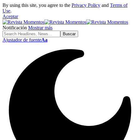
By using this site, you agree to the
Privacy Policy
and
Terms of
Use
.
Aceptar
Notificación
Mostrar más
Ajustador de fuente
Aa