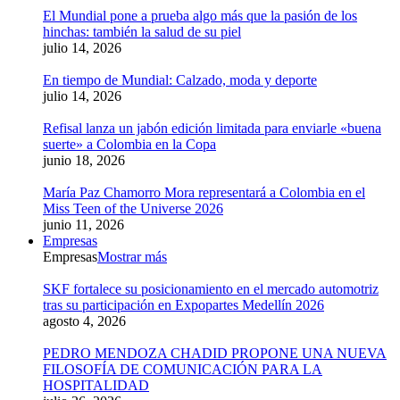
El Mundial pone a prueba algo más que la pasión de los
hinchas: también la salud de su piel
julio 14, 2026
En tiempo de Mundial: Calzado, moda y deporte
julio 14, 2026
Refisal lanza un jabón edición limitada para enviarle «buena
suerte» a Colombia en la Copa
junio 18, 2026
María Paz Chamorro Mora representará a Colombia en el
Miss Teen of the Universe 2026
junio 11, 2026
Empresas
Empresas
Mostrar más
SKF fortalece su posicionamiento en el mercado automotriz
tras su participación en Expopartes Medellín 2026
agosto 4, 2026
PEDRO MENDOZA CHADID PROPONE UNA NUEVA
FILOSOFÍA DE COMUNICACIÓN PARA LA
HOSPITALIDAD