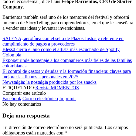
todo el ecosistema”, dice
Luis Felipe Barrientos, CEO de Starter
Company
.
Barrientos también será uno de los mentores del festival y ofrecerá
un curso de StoryTelling para emprendedores, en el que les enseñará
a vender sus ideas y levantar inversionistas.
SATENA, aerolínea con el sello de Plazos Justos y referente en
cumplimiento de pagos a proveedores
Blessd cierra el año como el artista más escuchado de Spotify
Colombia
Expopet rinde homenaje a los compañeros más fieles de las familias
colombianas
El control de gastos y deudas y la formación financiera: claves para
mejorar las finanzas personales en 2025
Newstalgia: la nostalgia producida por los snacks
ETIQUETADO:
Revista MOMENTOS
Compartir este artículo
Facebook
Correo electrónico
Imprimir
No hay comentarios
Deja una respuesta
Tu dirección de correo electrónico no será publicada.
Los campos
obligatorios están marcados con
*