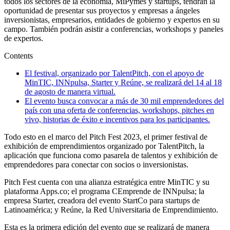
todos los sectores de la economía, MiPymes y startups, tendrán la
oportunidad de presentar sus proyectos y empresas a ángeles
inversionistas, empresarios, entidades de gobierno y expertos en su
campo. También podrán asistir a conferencias, workshops y paneles
de expertos.
Contents
El festival, organizado por TalentPitch, con el apoyo de
MinTIC, INNpulsa, Starter y Reúne, se realizará del 14 al 18
de agosto de manera virtual.
El evento busca convocar a más de 30 mil emprendedores del
país con una oferta de conferencias, workshops, pitches en
vivo, historias de éxito e incentivos para los participantes.
Todo esto en el marco del Pitch Fest 2023, el primer festival de
exhibición de emprendimientos organizado por TalentPitch, la
aplicación que funciona como pasarela de talentos y exhibición de
emprendedores para conectar con socios o inversionistas.
Pitch Fest cuenta con una alianza estratégica entre MinTIC y su
plataforma Apps.co; el programa CEmprende de INNpulsa; la
empresa Starter, creadora del evento StartCo para startups de
Latinoamérica; y Reúne, la Red Universitaria de Emprendimiento.
Esta es la primera edición del evento que se realizará de manera