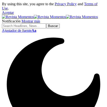
By using this site, you agree to the
Privacy Policy
and
Terms of
Use
.
Aceptar
Notificación
Mostrar más
Ajustador de fuente
Aa