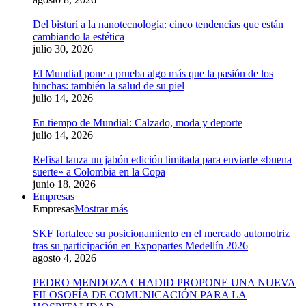
Del bisturí a la nanotecnología: cinco tendencias que están
cambiando la estética
julio 30, 2026
El Mundial pone a prueba algo más que la pasión de los
hinchas: también la salud de su piel
julio 14, 2026
En tiempo de Mundial: Calzado, moda y deporte
julio 14, 2026
Refisal lanza un jabón edición limitada para enviarle «buena
suerte» a Colombia en la Copa
junio 18, 2026
Empresas
Empresas
Mostrar más
SKF fortalece su posicionamiento en el mercado automotriz
tras su participación en Expopartes Medellín 2026
agosto 4, 2026
PEDRO MENDOZA CHADID PROPONE UNA NUEVA
FILOSOFÍA DE COMUNICACIÓN PARA LA