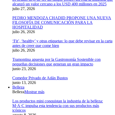
alcanzó un valor cercano a los USD 400 millones en 2025
julio 27, 2026
PEDRO MENDOZA CHADID PROPONE UNA NUEVA
FILOSOFÍA DE COMUNICACIÓN PARA LA
HOSPITALIDAD
julio 26, 2026
‘Fit’, ‘healthy’ y otras etiquetas: lo que debe revisar en la carta
antes de creer que come bien
julio 26, 2026
Tramontina apuesta por la Gastronomía Sostenible con
pequeñas decisiones que generan un gran impacto
junio 23, 2026
Comedor Privado de Adán Bustos
junio 13, 2026
Belleza
Belleza
Mostrar más
Los productos mini conquistan la industria de la belleza:
M·A·C impulsa esta tendencia con sus productos más
icónicos
agosto 8, 2026