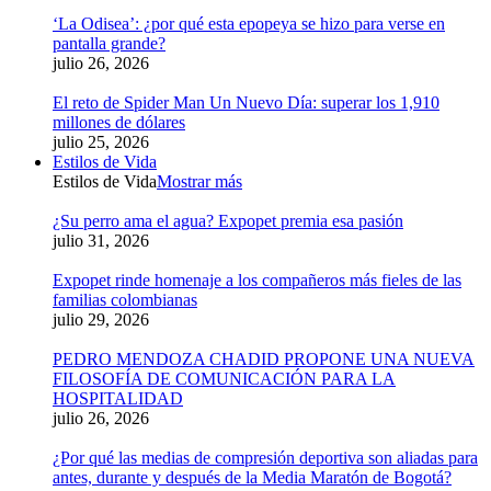
‘La Odisea’: ¿por qué esta epopeya se hizo para verse en
pantalla grande?
julio 26, 2026
El reto de Spider Man Un Nuevo Día: superar los 1,910
millones de dólares
julio 25, 2026
Estilos de Vida
Estilos de Vida
Mostrar más
¿Su perro ama el agua? Expopet premia esa pasión
julio 31, 2026
Expopet rinde homenaje a los compañeros más fieles de las
familias colombianas
julio 29, 2026
PEDRO MENDOZA CHADID PROPONE UNA NUEVA
FILOSOFÍA DE COMUNICACIÓN PARA LA
HOSPITALIDAD
julio 26, 2026
¿Por qué las medias de compresión deportiva son aliadas para
antes, durante y después de la Media Maratón de Bogotá?