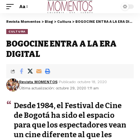
Aa
Revista Momentos
>
Blog
>
Cultura
>
BOGOCINE ENTRA A LA ERA DIGITAL
CULTURA
BOGOCINE ENTRA A LA ERA
DIGITAL
Revista MOMENTOS
Publicado: octubre 18, 2020
Última actualización: octubre 29, 2020 1:11 am
Desde 1984, el Festival de Cine
de Bogotá ha sido el espacio
para que los espectadores vean
un cine diferente al que les